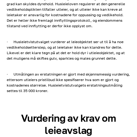
grad kan skyldes dyrehold. Husleieloven regulerer at den generelle
vedlikeholdsplikten tilfaller utleier, og at utleier ikke kan kreve at
leietaker er ansvarlig for kostnadene for oppussing og vedlikehold.
Det er heller ikke fremlagt innflyttingsprotokoll, og eiendommens
tilstand ved innflytting er derfor ikke opplyst om.
· Husleietvistutvalget vurderer at leieobjektet ser ut til å ha noe
vedlikeholdsetterslep, og at leietaker ikke kan klandres for dette.
Likevel er det klare tegn på at det er hold dyr i utleieobjektet, og at
det muligens må skiftes gulv, sparkles og males grunnet dette.
· Utmålingen av erstatningen er gjort med skjønnsmessig vurdering,
ettersom utleiers pristilbud ikke spesifiserer hva som er gjort og
kostnadenes størrelse. Husleietvistutvalgets erstatningsutmåling
settes til 35 000 kroner.
Vurdering av krav om
leieavslag