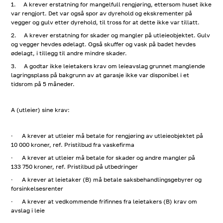
1. A krever erstatning for mangelfull rengjøring, ettersom huset ikke
var rengjort. Det var også spor av dyrehold og ekskrementer på
vegger og gulv etter dyrehold, til tross for at dette ikke var tillatt.
2. A krever erstatning for skader og mangler på utleieobjektet. Gulv
og vegger hevdes ødelagt. Også skuffer og vask på badet hevdes
ødelagt, i tillegg til andre mindre skader.
3. A godtar ikke leietakers krav om leieavslag grunnet manglende
lagringsplass på bakgrunn av at garasje ikke var disponibel i et
tidsrom på 5 måneder.
A (utleier) sine krav:
· A krever at utleier må betale for rengjøring av utleieobjektet på
10 000 kroner, ref. Pristilbud fra vaskefirma
· A krever at utleier må betale for skader og andre mangler på
133 750 kroner, ref. Pristilbud på utbedringer
· A krever at leietaker (B) må betale saksbehandlingsgebyrer og
forsinkelsesrenter
· A krever at vedkommende frifinnes fra leietakers (B) krav om
avslag i leie