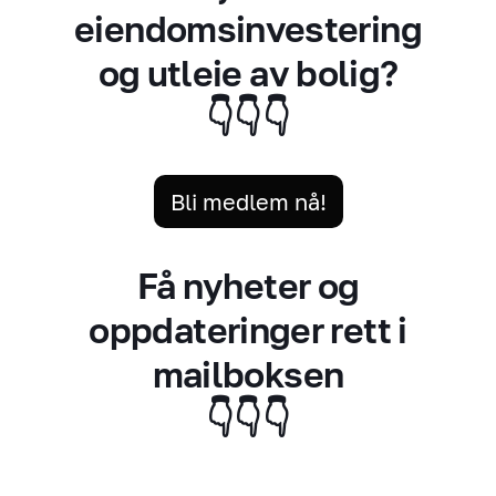
eiendomsinvestering
og utleie av bolig?
👇👇👇
Bli medlem nå!
Få nyheter og
oppdateringer rett i
mailboksen
👇👇👇