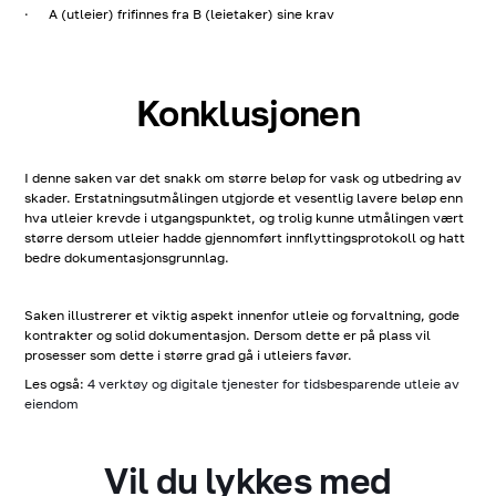
· A (utleier) frifinnes fra B (leietaker) sine krav
Konklusjonen
I denne saken var det snakk om større beløp for vask og utbedring av
skader. Erstatningsutmålingen utgjorde et vesentlig lavere beløp enn
hva utleier krevde i utgangspunktet, og trolig kunne utmålingen vært
større dersom utleier hadde gjennomført innflyttingsprotokoll og hatt
bedre dokumentasjonsgrunnlag.
Saken illustrerer et viktig aspekt innenfor utleie og forvaltning, gode
kontrakter og solid dokumentasjon. Dersom dette er på plass vil
prosesser som dette i større grad gå i utleiers favør.
Les også:
4 verktøy og digitale tjenester for tidsbesparende utleie av
eiendom
Vil du lykkes med