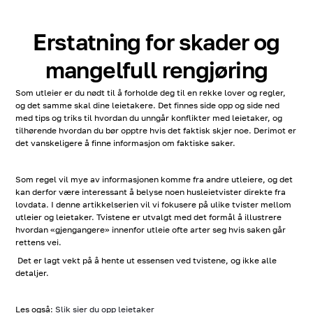
Erstatning for skader og
mangelfull rengjøring
Som utleier er du nødt til å forholde deg til en rekke lover og regler,
og det samme skal dine leietakere. Det finnes side opp og side ned
med tips og triks til hvordan du unngår konflikter med leietaker, og
tilhørende hvordan du bør opptre hvis det faktisk skjer noe. Derimot er
det vanskeligere å finne informasjon om faktiske saker.
Som regel vil mye av informasjonen komme fra andre utleiere, og det
kan derfor være interessant å belyse noen husleietvister direkte fra
lovdata. I denne artikkelserien vil vi fokusere på ulike tvister mellom
utleier og leietaker. Tvistene er utvalgt med det formål å illustrere
hvordan «gjengangere» innenfor utleie ofte arter seg hvis saken går
rettens vei.
Det er lagt vekt på å hente ut essensen ved tvistene, og ikke alle
detaljer.
Les også:
Slik sier du opp leietaker