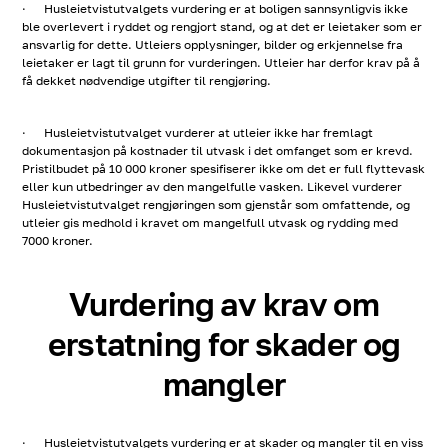
· Husleietvistutvalgets vurdering er at boligen sannsynligvis ikke
ble overlevert i ryddet og rengjort stand, og at det er leietaker som er
ansvarlig for dette. Utleiers opplysninger, bilder og erkjennelse fra
leietaker er lagt til grunn for vurderingen. Utleier har derfor krav på å
få dekket nødvendige utgifter til rengjøring.
· Husleietvistutvalget vurderer at utleier ikke har fremlagt
dokumentasjon på kostnader til utvask i det omfanget som er krevd.
Pristilbudet på 10 000 kroner spesifiserer ikke om det er full flyttevask
eller kun utbedringer av den mangelfulle vasken. Likevel vurderer
Husleietvistutvalget rengjøringen som gjenstår som omfattende, og
utleier gis medhold i kravet om mangelfull utvask og rydding med
7000 kroner.
Vurdering av krav om
erstatning for skader og
mangler
· Husleietvistutvalgets vurdering er at skader og mangler til en viss