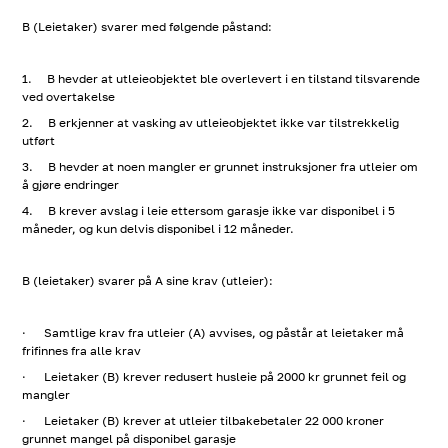
B (Leietaker) svarer med følgende påstand:
1. B hevder at utleieobjektet ble overlevert i en tilstand tilsvarende
ved overtakelse
2. B erkjenner at vasking av utleieobjektet ikke var tilstrekkelig
utført
3. B hevder at noen mangler er grunnet instruksjoner fra utleier om
å gjøre endringer
4. B krever avslag i leie ettersom garasje ikke var disponibel i 5
måneder, og kun delvis disponibel i 12 måneder.
B (leietaker) svarer på A sine krav (utleier):
· Samtlige krav fra utleier (A) avvises, og påstår at leietaker må
frifinnes fra alle krav
· Leietaker (B) krever redusert husleie på 2000 kr grunnet feil og
mangler
· Leietaker (B) krever at utleier tilbakebetaler 22 000 kroner
grunnet mangel på disponibel garasje